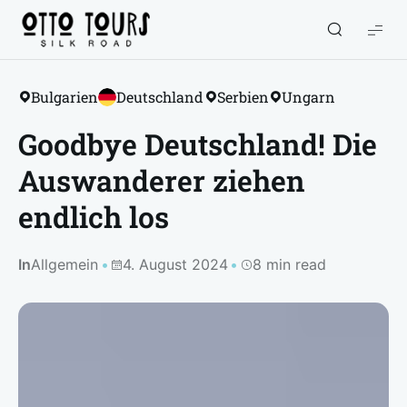
Otto
Tours
Bulgarien
Deutschland
Serbien
Ungarn
Goodbye Deutschland! Die
Auswanderer ziehen
endlich los
In
Allgemein
4. August 2024
8 min read